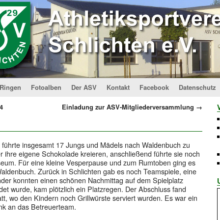
Ringen
Fotoalben
Der ASV
Kontakt
Facebook
Datenschutz
4
Einladung zur ASV-Mitgliederversammlung
→
g führte insgesamt 17 Jungs und Mädels nach Waldenbuch zu
er ihre eigene Schokolade kreieren, anschließend führte sie noch
useum. Für eine kleine Vesperpause und zum Rumtoben ging es
Waldenbuch. Zurück in Schlichten gab es noch Teamspiele, eine
inder konnten einen schönen Nachmittag auf dem Spielplatz
det wurde, kam plötzlich ein Platzregen. Der Abschluss fand
, wo den Kindern noch Grillwürste serviert wurden. Es war ein
nk an das Betreuerteam.