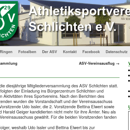
Ringen
Fotoalben
Der ASV
Kontakt
Facebook
Datenschutz
rsammlung
ASV-Vereinsausflug
→
e diesjährige Mitgliederversammlung des ASV Schlichten statt.
r folgten der Einladung ins Bürgerzentrum Schlichten und
hen Aktivitäten ihres Sportvereins. Nach den Berichten des
tzenden wurden die Vorstandschaft und der Vereinsausschuss
 Vorsitzende Udo Issler, die 2. Vorsitzende Bettina Elwert sowie
 Harald Geiger kandidierten nicht mehr für ihre Ämter. Neu als
 Vereinsausschuss gewählt. Für die beiden Vorsitzenden fanden
lger, weshalb Udo Issler und Bettina Elwert bis zur