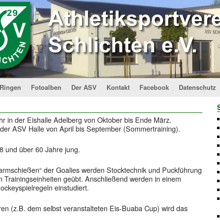
Ringen
Fotoalben
Der ASV
Kontakt
Facebook
Datenschutz
r in der Eishalle Adelberg von Oktober bis Ende März.
n der ASV Halle von April bis September (Sommertraining).
8 und über 60 Jahre jung.
mschießen“ der Goalies werden Stocktechnik und Puckführung
en Trainingseinheiten geübt. Anschließend werden in einem
ockeyspielregeln einstudiert.
ren (z.B. dem selbst veranstalteten Eis-Buaba Cup) wird das